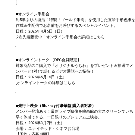
]
■オンライン手形会
約5年ぶりの復活！特製「ゴールド朱肉」を使用した直筆手形色紙
作成＆生配信でお名前をお呼びするスペシャルイベント。
日程： 2026年4月5日（日）
[2次先着販売中！オンライン手形会の詳細はこちら
https://dapump.jp/news/detail.php?id=1131504
]
■オンライントーク 【DPC会員限定】
対象商品のご購入で「オリジナルうちわ」をプレゼント＆抽選でメ
ンバーと1対1で話せるビデオ通話へご招待！
日程： 2026年5月16日（土）
[オンライントークの詳細はこちら
https://dapump.jp/news/detail.php?id=1130833
]
■先行上映会（Blu-ray付豪華盤 購入者対象）
メンバー登壇あり！最新ライブ映像を映画館の大スクリーンでいち
早く体感できる、一日限りのプレミアム上映会。
日程： 2026年3月7日（土）
会場： ユナイテッド・シネマお台場
【予約・応募期間】