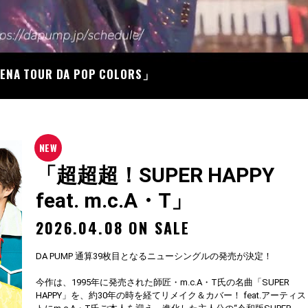
07
RENA TOUR DA POP COLORS」
「超超超！SUPER HAPPY
feat. m.c.A・T」
2026.04.08 ON SALE
DA PUMP 通算39枚目となるニューシングルの発売が決定！
今作は、1995年に発売された師匠・m.c.A・T氏の名曲「SUPER
HAPPY」を、約30年の時を経てリメイク＆カバー！ feat.アーティス