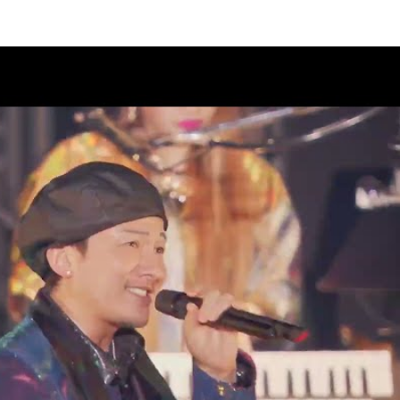
ラブ“DPC”会員限定生配信決定！
08
 2 DA 30th」11月27日(金)神奈
市スポーツ・文化センター)公
08
案内
AD 2 DA 30th」オフィシャルグ
07
クラブ“DPC”会員限定生配信決
07
AD 2 DA 30th」ドキュメンタリ
07
ィナインのオールナイトニッポ
07
26」出演決定！