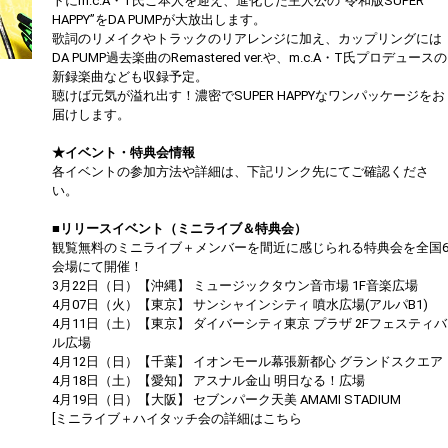
トにm.c.A・T氏ご本人を迎え、進化した主人公の“令和版SUPER
HAPPY”をDA PUMPが大放出します。
歌詞のリメイクやトラックのリアレンジに加え、カップリングには
DA PUMP過去楽曲のRemastered ver.や、m.c.A・T氏プロデュースの
新録楽曲なども収録予定。
聴けば元気が溢れ出す！濃密でSUPER HAPPYなワンパッケージをお
届けします。
★イベント・特典会情報
各イベントの参加方法や詳細は、下記リンク先にてご確認くださ
い。
■リリースイベント（ミニライブ＆特典会）
観覧無料のミニライブ＋メンバーを間近に感じられる特典会を全国
会場にて開催！
3月22日（日）【沖縄】 ミュージックタウン音市場 1F音楽広場
4月07日（火）【東京】 サンシャインシティ 噴水広場(アルパB1)
4月11日（土）【東京】 ダイバーシティ東京 プラザ 2Fフェスティバ
ル広場
4月12日（日）【千葉】 イオンモール幕張新都心 グランドスクエア
4月18日（土）【愛知】 アスナル金山 明日なる！広場
4月19日（日）【大阪】 セブンパーク天美 AMAMI STADIUM
[ミニライブ＋ハイタッチ会の詳細はこちら
https://dapump.jp/news/detail.php?id=1130831