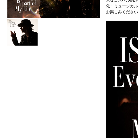
大なゴスペル調か
化！ミュージカル
お楽しみください
6