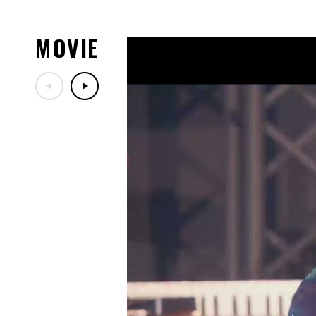
08.03
8/5(水)DA PUMPファンク
08.01
MOVIE
「LIVE DA PUMP 2026 ROAD
川・カルッツかわさき(川崎
演チケットぴあ先行受付のご
07.29
「LIVE DA PUMP 2026 RO
ッズ紹介！
07.29
7/30(木)DA PUMPファン
定！
07.17
「LIVE DA PUMP 2026 RO
ー映像公開！
07.13
10/24(土)開催「ナインテ
ン歌謡祭」出演決定！
07.06
7/18(土)TBS「音楽の日20