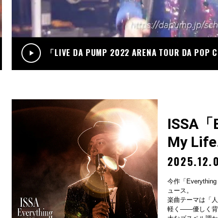
.12
RADIO
サンデーradio 調子 do～yo！！(KIMI/U-YEAH)
「LIVE DA PUMP 2022 ARENA TOUR DA POP
ISSA「Ev
My Lif
2025.12.
今作「Everything
ュース。
楽曲テーマは「人
軽く——優しく背