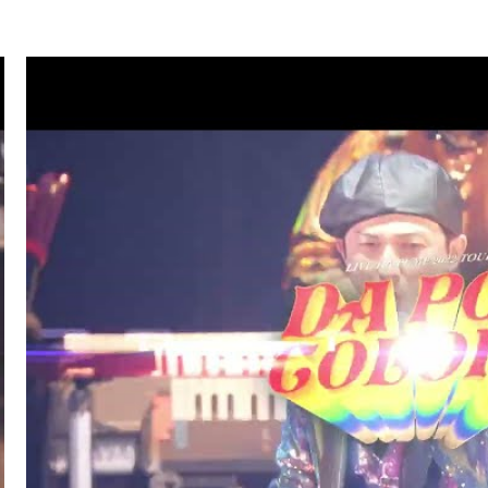
.07
TV
ハマダ歌謡祭★オオカミ少年(ISSA/U-YEAH)
.01
LIVE/EVENT
SKY ART FESTIVAL 2026
.26
RADIO
サンデーradio 調子 do～yo！！(KIMI/U-YEAH)
.23
TV
ナゾトレMAXXX(ISSA)
.20
MAGAZINE
スペシャルブック『世界館』(KENZO)
.19
RADIO
サンデーradio 調子 do～yo！！(KIMI/U-YEAH)