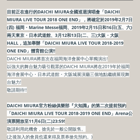
目前正在進行的DAICHI MIURA全國巡迴演唱會「DAICHI
MIURA LIVE TOUR 2018 ONE END」，將確定於2019年2月7日
(四) 福岡・Marine Messe福岡、2019年2月15日和16日(五、六)
兩天東京・日本武道館、3月12和13日(二、三)大阪・大阪
HALL，追加舉辦「DAICHI MIURA LIVE TOUR 2018-2019
ONE END」體育館公演!!
DAICHI MIURA將首次在福岡海洋會展中心單獨演出!
以強大的舞台魅力吸引觀眾的DAICHI MIURA將在2019年於福岡
海洋會展中心・日本武道館・大阪城展演廳三個地點繼續展現舞
台魅力!
敬請期待!!
DAICHI MIURA官方粉絲俱樂部『大知識』的第二次提前預約
「DAICHI MIURA LIVE TOUR 2018-2019 ONE END」Arena公
演票開放至11月6日(二)23:59!
敬請利用此機會，搶先於一般公開販售。
(之後加入的會員也還來得及票券搶先預約。)