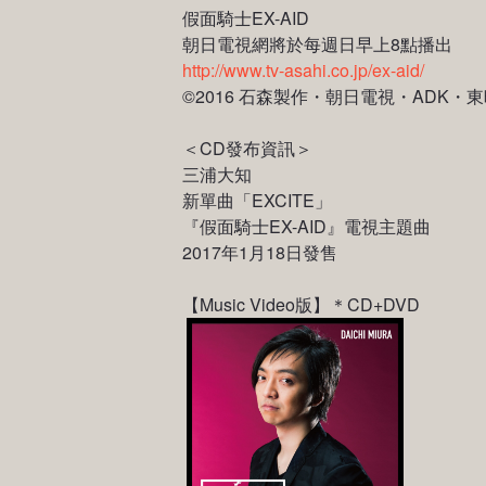
假面騎士EX-AID
朝日電視網將於每週日早上8點播出
http://www.tv-asahi.co.jp/ex-aid/
©2016 石森製作・朝日電視・ADK・
＜CD發布資訊＞
三浦大知
新單曲「EXCITE」
『假面騎士EX-AID』電視主題曲
2017年1月18日發售
【Music Video版】＊CD+DVD