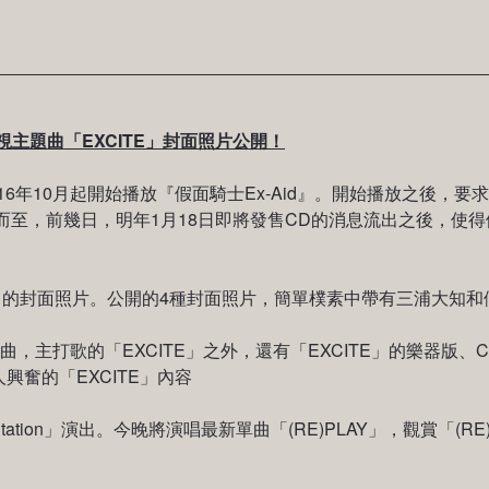
視主題曲「EXCITE」封面照片公開！
16年10月起開始播放『假面騎士Ex-Aid』。開始播放之後，
擁而至，前幾日，明年1月18日即將發售CD的消息流出之後，使得假
」的封面照片。公開的4種封面照片，簡單樸素中帶有三浦大知和假
的「EXCITE」之外，還有「EXCITE」的樂器版、Carpainter
是令人興奮的「EXCITE」內容
ation」演出。今晚將演唱最新單曲「(RE)PLAY」，觀賞「(RE