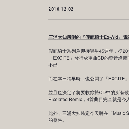
2016.12.02
三浦大知所唱的『假面騎士Ex-Aid』電
假面騎士系列為迎接誕生45週年，從20
「EXCITE」發行成單曲CD的聲音蜂
不已。
而在本日稍早時，也公開了「EXCITE
並且也決定了將要收錄於CD中的所有歌曲，主打歌
Pixelated Remix，4首曲目完全就
此外，三浦大知確定今天將在「Music St
的發售。