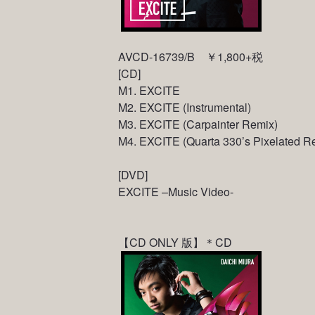
AVCD-16739/B ￥1,800+税
[CD]
M1. EXCITE
M2. EXCITE (Instrumental)
M3. EXCITE (Carpainter Remix)
M4. EXCITE (Quarta 330’s Pixelated R
[DVD]
EXCITE –Music Video-
【CD ONLY 版】＊CD