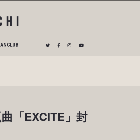
FANCLUB
曲「EXCITE」封