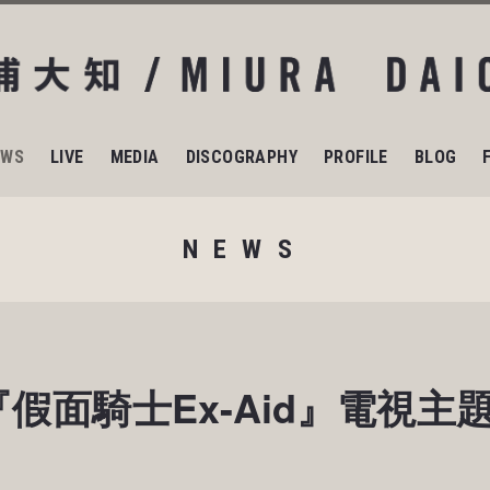
EWS
LIVE
MEDIA
DISCOGRAPHY
PROFILE
BLOG
NEWS
面騎士Ex-Aid』電視主題