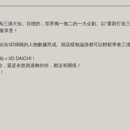
I」是實現「成為三浦大知」目標的，世界獨一無二的一大企劃。以"重新打
樂享受！
，結合3D掃瞄的人物數據而成。就這樣無論誰都可以輕鬆學會三
3D DAICHI！
你，還是未曾跳過舞的你，都沒有關係！
吧！