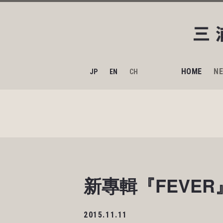
HOME
N
JP
EN
CH
新專輯『FEVER』
2015.11.11