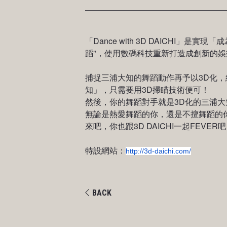
「Dance with 3D DAICH
蹈"，使用數碼科技重新打造成創新的娛
捕捉三浦大知的舞蹈動作再予以3D化
知」，只需要用3D掃瞄技術便可！
然後，你的舞蹈對手就是3D化的三浦大知＝
無論是熱愛舞蹈的你，還是不擅舞蹈的
來吧，你也跟3D DAICHI一起FEVER
特設網站：
http://3d-daichi.com/
BACK