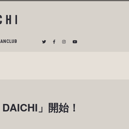
FANCLUB
 DAICHI」開始！