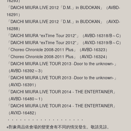
16293）
「DAICHI MIURA LIVE 2012「D.M.」in BUDOKAN」（AVBD-
16291）
「DAICHI MIURA LIVE 2012「D.M.」in BUDOKAN」（AVXD-
16288）
「DAICHI MIURA “exTime Tour 2012”」（AVBD-16318/B～C）
「DAICHI MIURA “exTime Tour 2012”」（AVXD-16319/B～C）
「Choreo Chronicle 2008-2011 Plus」（AVBD-16323）
「Choreo Chronicle 2008-2011 Plus」（AVXD-16324）
「DAICHI MIURA LIVE TOUR 2013 -Door to the unknown-」
（AVBD-16392～3）
「DAICHI MIURA LIVE TOUR 2013 -Door to the unknown-」
（AVXD-16391）
「DAICHI MIURA LIVE TOUR 2014 - THE ENTERTAINER」
（AVBD-16480～1）
「DAICHI MIURA LIVE TOUR 2014 - THE ENTERTAINER」
（AVXD-16482）
・・・・・・・・・・・・・・・・・・・
※對象商品依會場的變更會有不同的情況發生。敬請見諒。