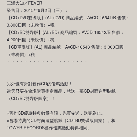
三浦大知／FEVER
發售日：2015年9月2日（三）：
【CD+DVD雙碟版】(AL+DVD) 商品編號：AVCD-16541/B 售價：
3,800日圓（未稅價）+税
【CD+BD雙碟版】(AL+BD) 商品編號：AVCD-16542/B 售價：
4,200日圓（未稅價）+税
【CD單碟版】(AL) 商品編號：AVCD-16543 售價：3,000日圓
（未稅價）+税
・・・・・・・・・・・・・・・・・・・
另外也有針對舊作CD的優惠活動！
當天只要在會場購買指定商品，就送一張CD封面造型貼紙
（CD+BD雙碟版圖案）！
※舊作CD優惠特典數量有限，先買先送，送完為止。
※會場特典的CD封面造型貼紙（CD+BD雙碟版圖案），和
TOWER RECORDS舊作優惠活動特典相同。