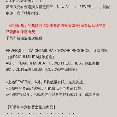
活動內容終於確定了！
當天只要在會場購入指定商品（New Album「FEVER」），就能
參加一次「特別抽獎」！
「特別抽獎」的獎項包括親筆簽名海報或CD封面造型貼紙等等，
只要參加保證有獎！
千萬不要錯過這次機會！
FEVER獎：「DAICHI MIURA・TOWER RECORDS」原版海報
（含DAICHI MIURA親筆簽名）
A獎： 「DAICHI MIURA・TOWER RECORDS」原版海報
B獎：CD封面造型貼紙（CD+DVD光碟圖案）
※上述FEVER賞、A賞、B賞數量有限，送完為止。
※若抽中的獎品已送完，可能會以不同獎品代替。
※如遇突發狀況，活動內容可能會有變動或取消，還請見諒。
【可參加特別抽獎之指定商品】
・・・・・・・・・・・・・・・・・・・