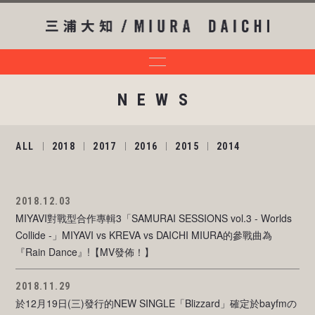
NEWS
ALL
2018
2017
2016
2015
2014
2018.12.03
MIYAVI對戰型合作專輯3「SAMURAI SESSIONS vol.3 - Worlds
Collide -」MIYAVI vs KREVA vs DAICHI MIURA的參戰曲為
『Rain Dance』!【MV發佈！】
2018.11.29
於12月19日(三)發行的NEW SINGLE「Blizzard」確定於bayfmの