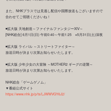
また、NHKプラスでは見逃し配信や国際放送もございますので
合わせてご視聴くださいね！
◾️拡大版 天地創造～ファイナルファンタジーXIV～
[NHK総合] 6月1日(日) 午前0:40～午前1:25 ※5月31日(土)深夜
◾️拡大版 ライバル ～ストリートファイター～
放送日時が決まり次第お知らせいたします。
◾️拡大版 少年少女の大冒険 ～MOTHER2 ギーグの逆襲～
放送日時が決まり次第お知らせいたします。
NHK総合「ゲームゲノム」
▼番組公式サイト
https://www.nhk.jp/p/ts/LJWWVGY6J2/