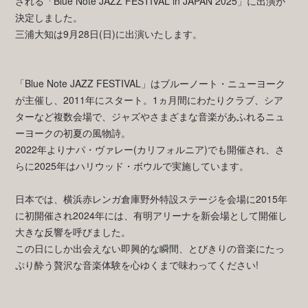
される「Blue Note JAZZ FESTIVAL in JAPAN 2025」に出演が
決定しました。
三浦大知は9月28日(日)に出演いたします。
「Blue Note JAZZ FESTIVAL」はブルーノート・ニューヨーク
が主催し、2011年にスタート。1ヵ⽉間にわたりクラブ、シア
ターなど複数会場で、ジャズやさまざまな⾳楽があふれるニュ
ーヨークの初夏の⾵物詩。
2022年よりナパ・ヴァレー(カリフォルニア)でも開催され、さ
らに2025年はハリウッド・ボウルで実施しています。
⽇本では、横浜⾚レンガ倉庫野外特設ステージを会場に2015年
に初開催され2024年には、有明アリーナを新会場として開催し
大きな反響を呼びました。
この⽇にしか出会えない即興的な瞬間、とびきりの⾳楽にたっ
ぷり酔う贅沢な⾳楽体験を⼼ゆくまで味わってください!