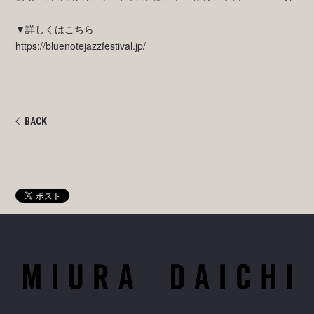
▼詳しくはこちら
https://bluenotejazzfestival.jp/
BACK