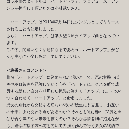
コラボ曲のタイトルは「ハートアップ」。プロデュース・アレ
ンジを担当して頂いたのは小林武史さん。
「ハートアップ」は2018年2月14日にシングルとしてリリース
されることも決定しました。
さらに「ハートアップ」は某大型ＣＭタイアップ曲となってい
ます。
この冬、間違いなく話題になるであろう「ハートアップ」がど
んな曲なのか楽しみにしていてください。
＜絢香さんコメント＞
曲名「ハートアップ」に込められた想いとして、恋の甘酸っぱ
さやホロ苦さを経験していく心を「ハート」に、それを経て成
長する新しい自分を1UPした状態と例えて「アップ」に、その2
つを合わせて「ハートアップ」と命名しました。
男女の別れから交錯する切ない想いが幾重にも交差し、お互い
の未来にまた交わる道があるのか？それとも道は離れて2度と重
なり合う事のない未来を描くのか？そんな感情を胸に抱えなが
ら、運命の指す方へ前を向いて力強く歩んで行く男女の物語で