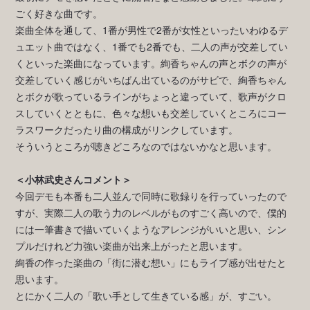
ごく好きな曲です。
楽曲全体を通して、1番が男性で2番が女性といったいわゆるデ
ュエット曲ではなく、1番でも2番でも、二人の声が交差してい
くといった楽曲になっています。絢香ちゃんの声とボクの声が
交差していく感じがいちばん出ているのがサビで、絢香ちゃん
とボクが歌っているラインがちょっと違っていて、歌声がクロ
スしていくとともに、色々な想いも交差していくところにコー
ラスワークだったり曲の構成がリンクしています。
そういうところが聴きどころなのではないかなと思います。
＜小林武史さんコメント＞
今回デモも本番も二人並んで同時に歌録りを行っていったので
すが、実際二人の歌う力のレベルがものすごく高いので、僕的
には一筆書きで描いていくようなアレンジがいいと思い、シン
プルだけれど力強い楽曲が出来上がったと思います。
絢香の作った楽曲の「街に潜む想い」にもライブ感が出せたと
思います。
とにかく二人の「歌い手として生きている感」が、すごい。