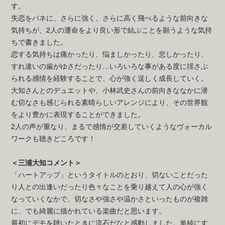
す。
失恋をバネに、さらに強く、さらに高く飛べるような前向きな
気持ちが、2人の運命をより良い形で結ぶことを願うような気持
ちで書きました。
恋する気持ちは痛かったり、悩ましかったり、悲しかったり、
すれ違いの歯がゆさだったり…いろいろな事がある度に揺さぶ
られる感情を経験することで、心が強く逞しく成長していく。
大知さんとのデュエットや、小林武史さんの前向きななかに潜
む切なさも感じられる素晴らしいアレンジにより、その世界観
をより豊かに表現することができました。
2人の声が重なり、まるで感情が交差していくようなヴォーカル
ワークも聴きどころです！
＜三浦大知コメント＞
「ハートアップ」というタイトルのとおり、切ないことだった
り人との出逢いだったり色々なことを乗り越えて人の心が強く
なっていくなかで、切なさや強さや温かさといったものが複雑
に、でも綺麗に描かれている楽曲だと思います。
最初にデモを聴いたときに流石だなと感動しました。単純にす