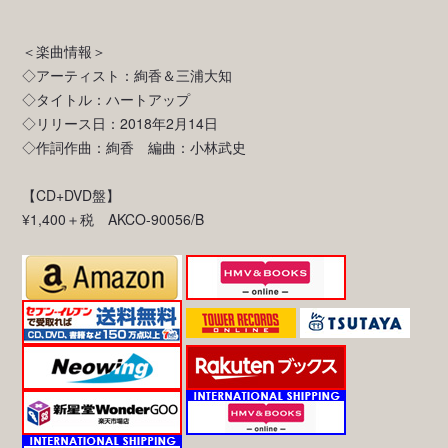
＜楽曲情報＞
◇アーティスト：絢香＆三浦大知
◇タイトル：ハートアップ
◇リリース日：2018年2月14日
◇作詞作曲：絢香 編曲：小林武史
【CD+DVD盤】
¥1,400＋税 AKCO-90056/B