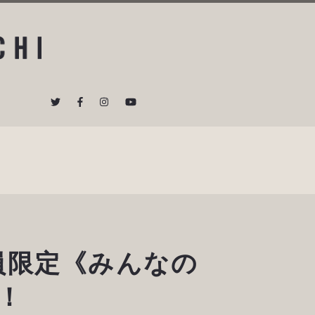
員限定《みんなの
ト！