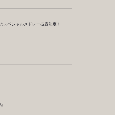
、一夜限りのスペシャルメドレー披露決定！
内