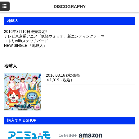
HOME
DISCOGRAPHY
PROFILE
地球人
NEWS
2016年3月16日発売決定!!
テレビ東京系アニメ「妖怪ウォッチ」新エンディングテーマ
コトリwithステッチバード
MOVIE
NEW SINGLE 「地球人」
LIVE/EVENT
地球人
2016.03.16 (水)発売
￥1,019（税込）
購入できるSHOP