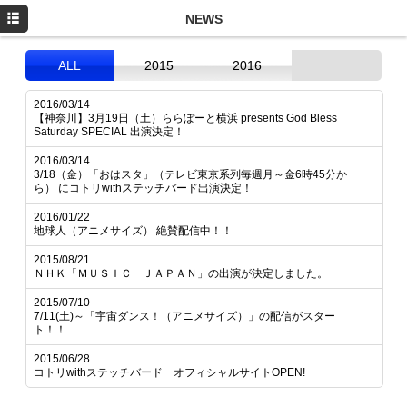
HOME
NEWS
PROFILE
ALL
2015
2016
NEWS
2016/03/14
【神奈川】3月19日（土）ららぽーと横浜 presents God Bless
MOVIE
Saturday SPECIAL 出演決定！
LIVE/EVENT
2016/03/14
3/18（金）「おはスタ」（テレビ東京系列毎週月～金6時45分か
ら） にコトリwithステッチバード出演決定！
2016/01/22
地球人（アニメサイズ） 絶賛配信中！！
2015/08/21
ＮＨＫ「ＭＵＳＩＣ ＪＡＰＡＮ」の出演が決定しました。
2015/07/10
7/11(土)～「宇宙ダンス！（アニメサイズ）」の配信がスター
ト！！
2015/06/28
コトリwithステッチバード オフィシャルサイトOPEN!