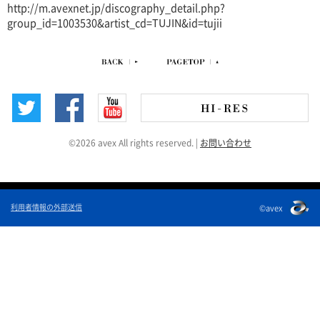
http://m.avexnet.jp/discography_detail.php?
group_id=1003530&artist_cd=TUJIN&id=tujii
©2026 avex All rights reserved.
|
お問い合わせ
利用者情報の外部送信
©avex