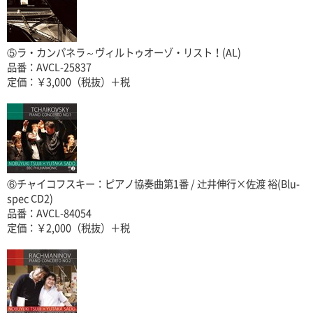
⑤ラ・カンパネラ～ヴィルトゥオーゾ・リスト！(AL)
品番：AVCL-25837
定価：￥3,000（税抜）＋税
⑥チャイコフスキー：ピアノ協奏曲第1番 / 辻井伸行×佐渡 裕(Blu-
spec CD2)
品番：AVCL-84054
定価：￥2,000（税抜）＋税