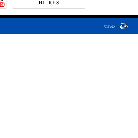
©avex