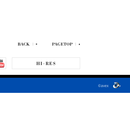
©avex