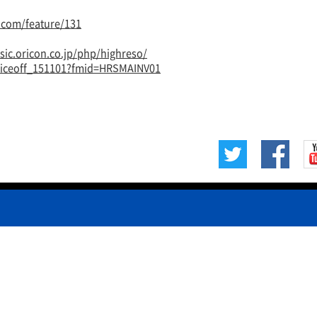
.com/feature/131
sic.oricon.co.jp/php/highreso/
spriceoff_151101?fmid=HRSMAINV01