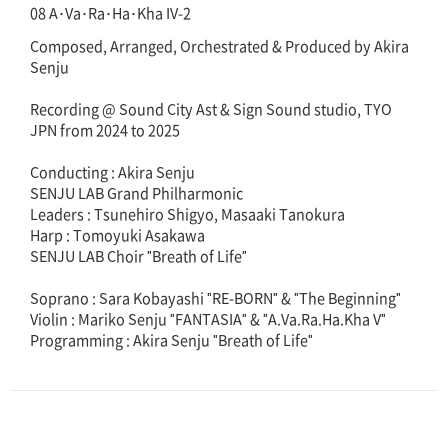
08 A･Va･Ra･Ha･Kha IV-2
Composed, Arranged, Orchestrated & Produced by Akira
Senju
Recording @ Sound City Ast & Sign Sound studio, TYO
JPN from 2024 to 2025
Conducting : Akira Senju
SENJU LAB Grand Philharmonic
Leaders : Tsunehiro Shigyo, Masaaki Tanokura
Harp : Tomoyuki Asakawa
SENJU LAB Choir "Breath of Life"
Soprano : Sara Kobayashi "RE-BORN" & "The Beginning"
Violin : Mariko Senju "FANTASIA" & "A.Va.Ra.Ha.Kha V"
Programming : Akira Senju "Breath of Life"