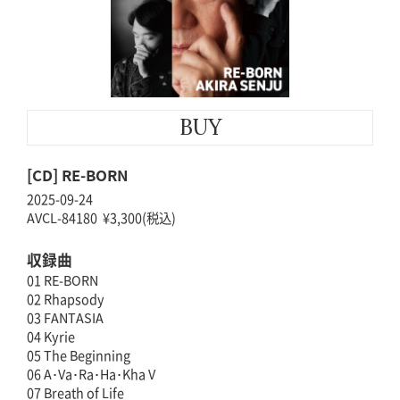
BUY
[CD] RE-BORN
2025-09-24
AVCL-84180 ¥3,300(税込)
収録曲
01 RE-BORN
02 Rhapsody
03 FANTASIA
04 Kyrie
05 The Beginning
06 A･Va･Ra･Ha･Kha V
07 Breath of Life