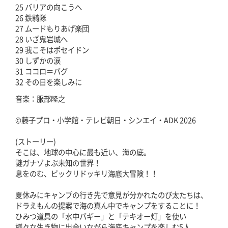
25 バリアの向こうへ
26 鉄騎隊
27 ムードもりあげ楽団
28 いざ鬼岩城へ
29 我こそはポセイドン
30 しずかの涙
31 ココロ＝バグ
32 その日を楽しみに
音楽：服部隆之
©藤子プロ・小学館・テレビ朝日・シンエイ・ADK 2026
(ストーリー)
そこは、地球の中心に最も近い、海の底。
謎ガナゾよぶ未知の世界！
息をのむ、ビックリドッキリ海底大冒険！！
夏休みにキャンプの行き先で意見が分かれたのび太たちは、
ドラえもんの提案で海の真ん中でキャンプをすることに！
ひみつ道具の「水中バギー」と「テキオー灯」を使い
様々な生き物に出会いながら海底キャンプを楽しむ5人。