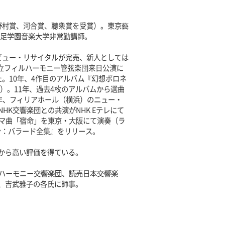
野村賞、河合賞、聴衆賞を受賞）。東京藝
洗足学園音楽大学非常勤講師。
デビュー・リサイタルが完売、新人としては
国立フィルハーモニー管弦楽団来日公演に
。10年、4作目のアルバム『幻想ポロネ
）。11年、過去4枚のアルバムから選曲
3年、フィリアホール（横浜）のニュー・
K交響楽団との共演がNHK Eテレにて
ーマ曲「宿命」を東京・大阪にて演奏（ラ
ン：バラード全集』をリリース。
から高い評価を得ている。
ハーモニー交響楽団、読売日本交響楽
、吉武雅子の各氏に師事。