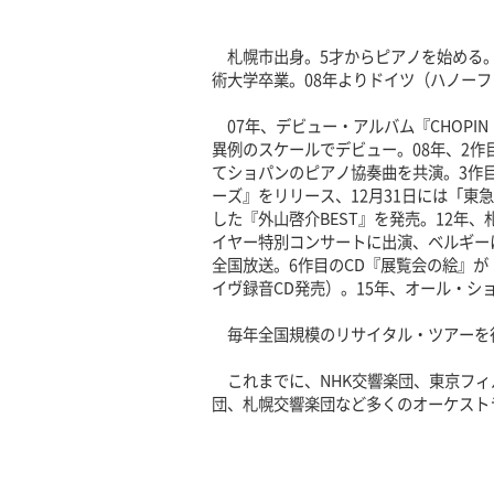
札幌市出身。5才からピアノを始める。
術大学卒業。08年よりドイツ（ハノー
07年、デビュー・アルバム『CHOPI
異例のスケールでデビュー。08年、2
てショパンのピアノ協奏曲を共演。3作
ーズ』をリリース、12月31日には「東
した『外山啓介BEST』を発売。12年、
イヤー特別コンサートに出演、ベルギーに
全国放送。6作目のCD『展覧会の絵』
イヴ録音CD発売）。15年、オール・シ
毎年全国規模のリサイタル・ツアーを
これまでに、NHK交響楽団、東京フィ
団、札幌交響楽団など多くのオーケスト