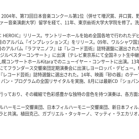
2004年、第73回日本音楽コンクール第1位（併せて増沢賞、井口賞、
ファー音楽演劇大学）留学を経て、11年、東京藝術大学大学院を修了。
N：HEROIC』リリース。サントリーホールを始め全国各地で行われた
作目のアルバム『インプレッションズ』をリリース。09年、ワルシャワ
目のアルバム『ラフマニノフ』は『レコード芸術』誌特選盤に選出された
急ジルベスターコンサート」に出演（テレビ東京系にて全国ネット生中継
札幌コンサートホールKitaraでのニューイヤー・コンサートに出演。1
てフランダース交響楽団定期演奏会に出演しヨーロッパ・デビュー。NH
が『レコード芸術』誌特選盤に選出された。14年、映画『砂の器』のテ
ョパン・プログラムの全国リサイタルを実施、8月には最新CD『ショパ
行っており、その繊細で色彩感豊かな独特の音色を持つ演奏は、各方面
ルハーモニー交響楽団、日本フィルハーモニー交響楽団、新日本フィル
ラと共演。植田克己、ガブリエル・タッキーノ、マッティ・ラエカリオ