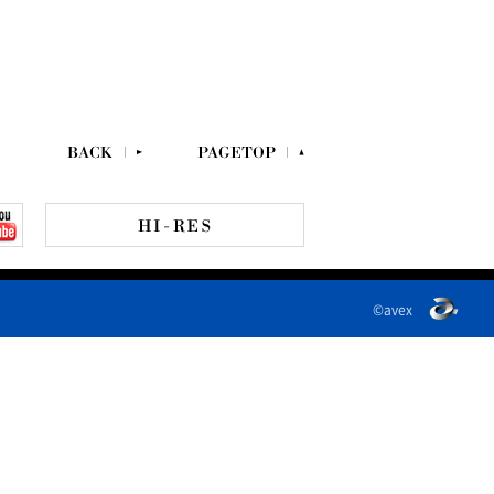
©avex