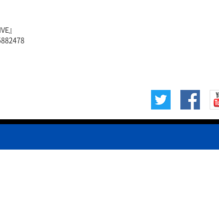
VE』
5882478