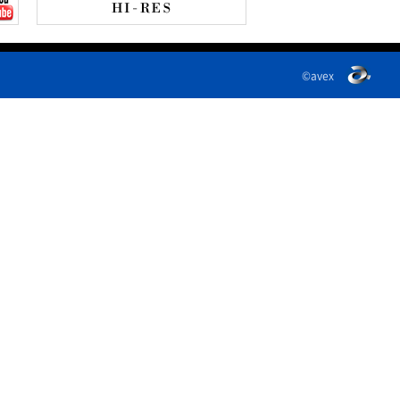
©avex