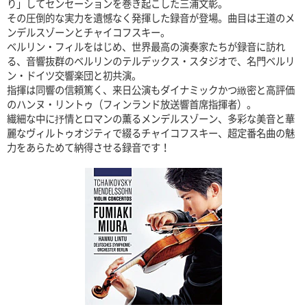
り」してセンセーションを巻き起こした三浦文彰。
その圧倒的な実力を遺憾なく発揮した録音が登場。曲目は王道のメ
ンデルスゾーンとチャイコフスキー。
ベルリン・フィルをはじめ、世界最高の演奏家たちが録音に訪れ
る、音響抜群のベルリンのテルデックス・スタジオで、名門ベルリ
ン・ドイツ交響楽団と初共演。
指揮は同響の信頼篤く、来日公演もダイナミックかつ緻密と高評価
のハンヌ・リントゥ（フィンランド放送響首席指揮者）。
繊細な中に抒情とロマンの薫るメンデルスゾーン、多彩な美音と華
麗なヴィルトゥオジティで綴るチャイコフスキー、超定番名曲の魅
力をあらためて納得させる録音です！