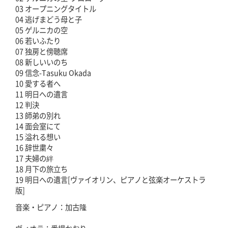
03 オープニングタイトル
04 逃げまどう母と子
05 ゲルニカの空
06 若いふたり
07 独房と傍聴席
08 新しいいのち
09 信念-Tasuku Okada
10 愛する者へ
11 明日への遺言
12 判決
13 師弟の別れ
14 面会室にて
15 溢れる想い
16 辞世粛々
17 夫婦の絆
18 月下の旅立ち
19 明日への遺言[ヴァイオリン、ピアノと弦楽オーケストラ
版]
音楽・ピアノ：加古隆