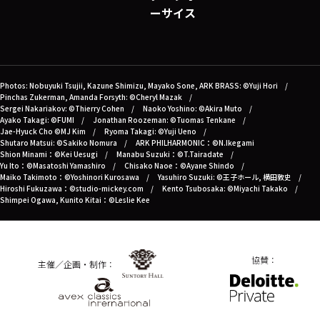
ーサイス
Photos: Nobuyuki Tsujii, Kazune Shimizu, Mayako Sone, ARK BRASS: ©Yuji Hori
Pinchas Zukerman, Amanda Forsyth: ©Cheryl Mazak
Sergei Nakariakov: ©Thierry Cohen
Naoko Yoshino: ©Akira Muto
Ayako Takagi: ©FUMI
Jonathan Roozeman: ©Tuomas Tenkane
Jae-Hyuck Cho ©MJ Kim
Ryoma Takagi: ©Yuji Ueno
Shutaro Matsui: ©Sakiko Nomura
ARK PHILHARMONIC：©N.Ikegami
Shion Minami：©Kei Uesugi
Manabu Suzuki：©T.Tairadate
Yu Ito：©Masatoshi Yamashiro
Chisako Naoe：©Ayane Shindo
Maiko Takimoto：©Yoshinori Kurosawa
Yasuhiro Suzuki: ©王子ホール, 横田敦史
Hiroshi Fukuzawa：©studio-mickey.com
Kento Tsubosaka: ©Miyachi Takako
Shimpei Ogawa, Kunito Kitai：©Leslie Kee
協賛：
主催／企画・制作：