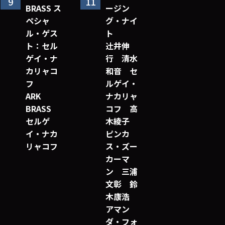
9
11
BRASS ス
ージン
ペシャ
グ・ナイ
ル・ゲス
ト
ト：セル
辻󠄀井伸
ゲイ・ナ
行 清水
カリャコ
和音 セ
フ
ルゲイ・
ARK
ナカリャ
BRASS
コフ 高
セルゲ
木綾子
イ・ナカ
ピンカ
リャコフ
ス・ズー
カーマ
ン 三浦
文彰 鈴
木康浩
アマン
ダ・フォ