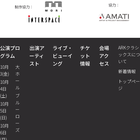
協力：
制作協力：
公演プロ
出演ア
ライブ・
チケ
会場
ARKクラシ
ックスにつ
グラム
ーティ
ビューイ
ット
アク
いて
スト
ング
情報
セス
10月
大
新着情報
3(金)
ホ
ー
トップペー
10月
ル
ジ
4日
(土)
ブ
ル
10月
ー
5日
ロ
(日)
ー
10月
ズ
6日
(月)