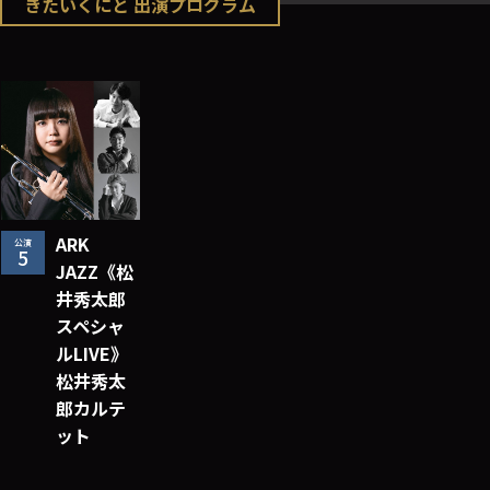
きたいくにと 出演プログラム
ARK
公演
5
JAZZ《松
井秀太郎
スペシャ
ルLIVE》
松井秀太
郎カルテ
ット