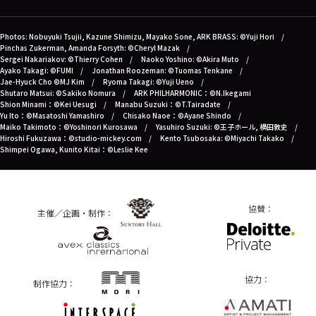
Photos: Nobuyuki Tsujii, Kazune Shimizu, Mayako Sone, ARK BRASS: ©Yuji Hori
Pinchas Zukerman, Amanda Forsyth: ©Cheryl Mazak
Sergei Nakariakov: ©Thierry Cohen
Naoko Yoshino: ©Akira Muto
Ayako Takagi: ©FUMI
Jonathan Roozeman: ©Tuomas Tenkane
Jae-Hyuck Cho ©MJ Kim
Ryoma Takagi: ©Yuji Ueno
Shutaro Matsui: ©Sakiko Nomura
ARK PHILHARMONIC：©N.Ikegami
Shion Minami：©Kei Uesugi
Manabu Suzuki：©T.Tairadate
Yu Ito：©Masatoshi Yamashiro
Chisako Naoe：©Ayane Shindo
Maiko Takimoto：©Yoshinori Kurosawa
Yasuhiro Suzuki: ©王子ホール, 横田敦史
Hiroshi Fukuzawa：©studio-mickey.com
Kento Tsubosaka: ©Miyachi Takako
Shimpei Ogawa, Kunito Kitai：©Leslie Kee
協賛：
主催／企画・制作：
協力：
制作協力：