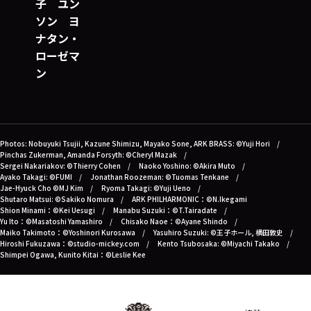
子 ユン
ソン ヨ
ナタン・
ローゼマ
ン
Photos: Nobuyuki Tsujii, Kazune Shimizu, Mayako Sone, ARK BRASS: ©Yuji Hori
Pinchas Zukerman, Amanda Forsyth: ©Cheryl Mazak
Sergei Nakariakov: ©Thierry Cohen
Naoko Yoshino: ©Akira Muto
Ayako Takagi: ©FUMI
Jonathan Roozeman: ©Tuomas Tenkane
Jae-Hyuck Cho ©MJ Kim
Ryoma Takagi: ©Yuji Ueno
Shutaro Matsui: ©Sakiko Nomura
ARK PHILHARMONIC：©N.Ikegami
Shion Minami：©Kei Uesugi
Manabu Suzuki：©T.Tairadate
Yu Ito：©Masatoshi Yamashiro
Chisako Naoe：©Ayane Shindo
Maiko Takimoto：©Yoshinori Kurosawa
Yasuhiro Suzuki: ©王子ホール, 横田敦史
Hiroshi Fukuzawa：©studio-mickey.com
Kento Tsubosaka: ©Miyachi Takako
Shimpei Ogawa, Kunito Kitai：©Leslie Kee