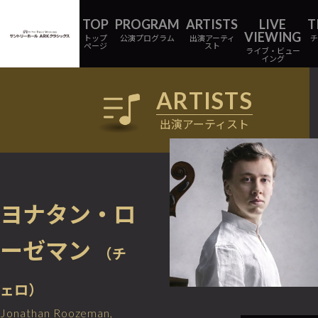
トップ
公演プログラム
出演アーティ
ページ
スト
ライブ・ビュー
イング
出演アーティスト
ヨナタン・ロ
ーゼマン
（チ
ェロ）
Jonathan Roozeman,