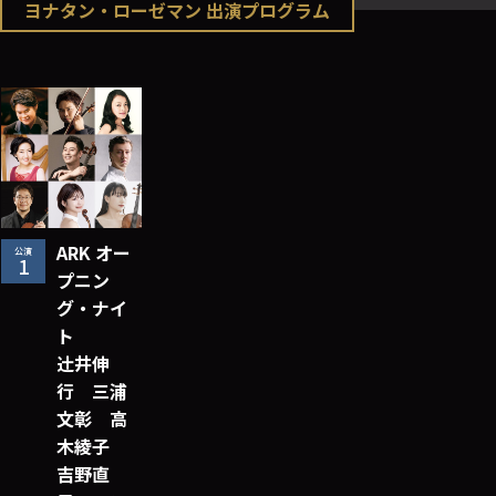
ヨナタン・ローゼマン 出演プログラム
ARK オー
公演
1
プニン
グ・ナイ
ト
辻󠄀井伸
行 三浦
文彰 高
木綾子
吉野直