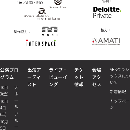
協賛：
主催／企画・制作：
協力：
制作協力：
公演プロ
出演ア
ライブ・
チケ
会場
ARKクラシ
ックスにつ
グラム
ーティ
ビューイ
ット
アク
いて
スト
ング
情報
セス
10月
大
新着情報
3(金)
ホ
ー
トップペー
10月
ル
ジ
4日
(土)
ブ
ル
10月
ー
5日