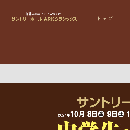
ト
公
ッ
演
ARK
プ
ス
Hills
ケ
Music
ジ
Week
ュ
2020
ー
サ
ル
ン
ト
リ
ー
ホ
ー
ル
ARK
ク
ラ
シ