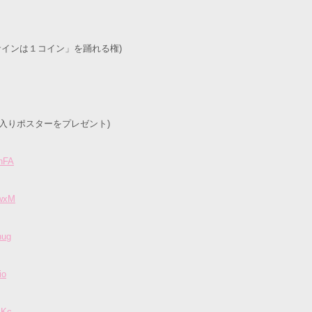
サインは１コイン」を踊れる権)
入りポスターをプレゼント)
4nFA
ewxM
hug
io
-Kc