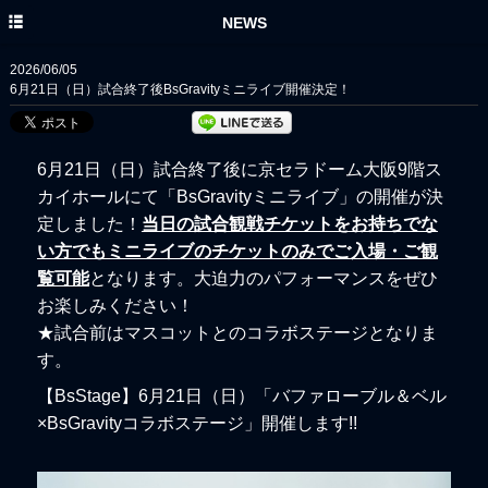
HOME
NEWS
NEWS
2026/06/05
6月21日（日）試合終了後BsGravityミニライブ開催決定！
DISC
PROFILE
6月21日（
日
）試合終了後に京セラドーム大阪9階ス
MOVIE
カイホールにて「BsGravityミニライブ」の開催が決
定しました！
当日の試合観戦チケットをお持ちでな
YouTube
い方でもミニライブのチケットのみでご入場・ご観
ORIX BUFFALOES
覧可能
となります。大迫力のパフォーマンスをぜひ
お楽しみください！
★
試合前はマスコットとのコラボステージとなりま
す。
【BsStage】6月21日（日）「バファローブル＆ベル
×BsGravityコラボステージ」開催します!!