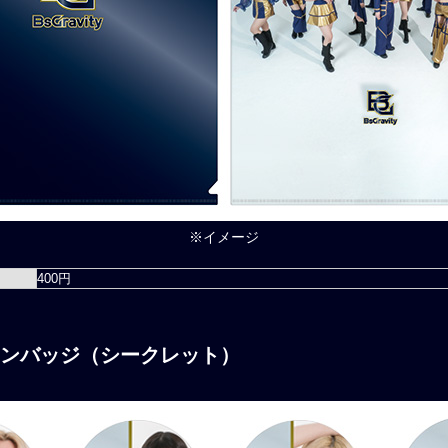
※
イメージ
400円
ion」カンバッジ（シークレット）