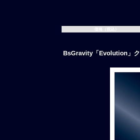
価格（税込）
BsGravity「Evolutio