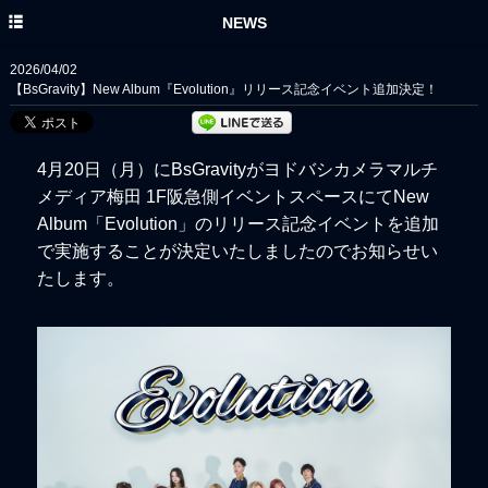
HOME
NEWS
NEWS
2026/04/02
【BsGravity】New Album『Evolution』リリース記念イベント追加決定！
DISC
PROFILE
4月20日（月）にBsGravityがヨドバシカメラマルチ
MOVIE
メディア梅田 1F阪急側イベントスペースにてNew
Album「Evolution」のリリース記念イベントを追加
YouTube
で実施することが決定いたしましたのでお知らせい
ORIX BUFFALOES
たします。