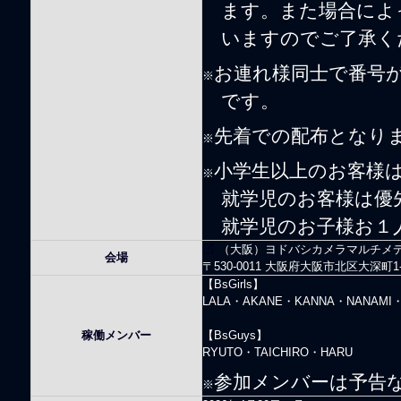
ます。また場合によ
いますのでご了承く
お連れ様同士で番号
※
です。
先着での配布となり
※
小学生以上のお客様
※
就学児のお客様は優
就学児のお子様お１
（大阪）ヨドバシカメラマルチメデ
会場
〒530-0011 大阪府大阪市北区大深町1-
【BsGirls】
LALA・AKANE・KANNA・NANAMI
稼働メンバー
【BsGuys】
RYUTO・TAICHIRO・HARU
参加メンバーは予告
※