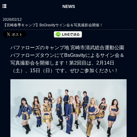
HOME
NEWS
NEWS
2026/02/12
【宮崎春季キャンプ】BsGravityサイン会＆写真撮影会開催！
DISC
PROFILE
バファローズのキャンプ地 宮崎市清武総合運動公園
MOVIE
バファローズタウンにてBsGravityによるサイン会＆
写真撮影会を開催します！第2回目は、2月14日
YouTube
（
土
）、15日（
日
）です。ぜひご参加ください！
ORIX BUFFALOES