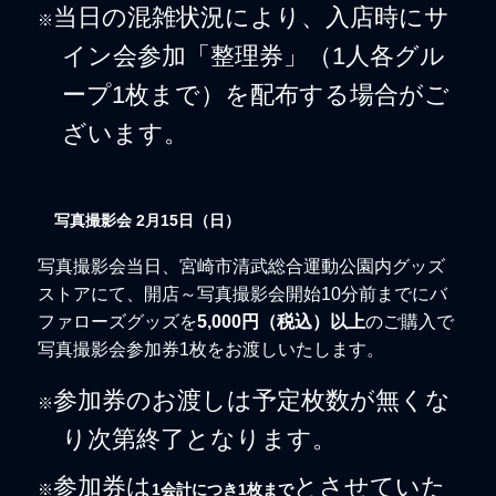
当日の混雑状況により、入店時にサ
※
イン会参加「整理券」（1人各グル
ープ1枚まで）を配布する場合がご
ざいます。
写真撮影会 2月15日（
日
）
写真撮影会当日、宮崎市清武総合運動公園内グッズ
ストアにて、開店～写真撮影会開始10分前までにバ
ファローズグッズを
5,000円（税込）以上
のご購入で
写真撮影会参加券1枚をお渡しいたします。
参加券のお渡しは予定枚数が無くな
※
り次第終了となります。
参加券は
とさせていた
※
1会計につき1枚まで