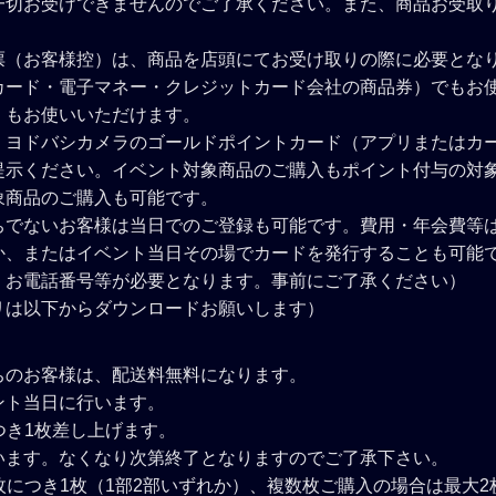
一切お受けできませんのでご了承ください。また、商品お受取
票（お客様控）は、商品を店頭にてお受け取りの際に必要とな
カード・電子マネー・クレジットカード会社の商品券）でもお
」もお使いいただけます。
、ヨドバシカメラのゴールドポイントカード（アプリまたはカ
提示ください。イベント対象商品のご購入もポイント付与の対
象商品のご購入も可能です。
ちでないお客様は当日でのご登録も可能です。費用・年会費等
か、またはイベント当日その場でカードを発行することも可能
・お電話番号等が必要となります。事前にご了承ください）
リは以下からダウンロードお願いします）
ちのお客様は、配送料無料になります。
ント当日に行います。
つき1枚差し上げます。
います。なくなり次第終了となりますのでご了承下さい。
枚につき1枚（1部2部いずれか）、複数枚ご購入の場合は最大2