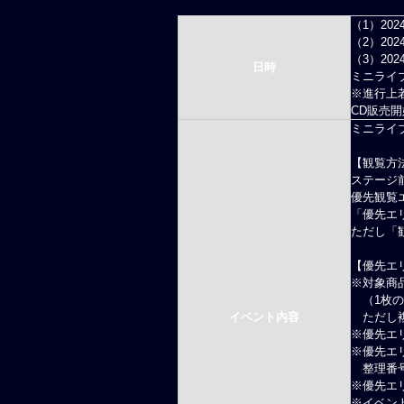
（1）202
（2）202
（3）202
日時
ミニライブ①
※
進行上
CD販売開
ミニライ
【観覧方
ステージ
優先観覧
「優先エ
ただし「
【優先エ
※
対象商
（1枚
イベント内容
ただし
※
優先エ
※
優先エ
整理番
※
優先エ
※
イベン