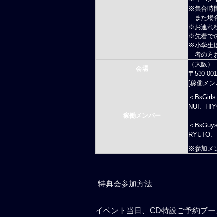
※
集合時
また場
※
お連れ
※
先着で
※
小学生
者の方
（大阪）
会場
〒530-
[稼働メン
＜BsGirl
NUI、HI
稼働メンバー
＜BsGuy
RYUTO、
※参加メ
特典会参加方法
イベント当日、CD特設ご予約ブースにて