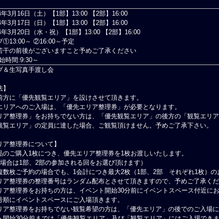
4年3月16日（
土
）【1部】13:00 【2部】16:00
4年3月17日（
日
）【1部】13:00 【2部】16:00
4年3月20日（
水・祝
）【1部】13:00 【2部】16:00
13:00～ ②16:00～予定
若干の前後がございますこと予めご了承ください
始時間:9:30～
ブ＆生写真手渡し会
法】
前方に「優先観覧エリア」を設けさせて頂きます。
エリアへのご入場は、「優先エリア整理券」が必要となります。
リア整理券」をお持ちでない方は、「優先観覧エリア」の後方の「観覧エリア
観覧エリア」の定員に達した場合、ご観覧頂けません。予めご了承下さい。
リア整理券について】
品のご購入1枚につき、優先エリア整理券を1枚お渡しいたします。
の場合は1部、2部の参加される回をお選び頂けます）
複数枚ご予約の場合でも、1会計につき最大2枚（1部、2部 それぞれ1枚）
リア整理券の整理番号はランダム配布とさせて頂きますので、予めご了承くだ
リア整理券をお持ちの方は、イベント開始30分前にイベントスペース付近に
号順にイベントスペースにご入場頂きます。
リア整理券をお持ちでない観覧希望の方は、「優先エリア」の後でのご入場に
ト開始30分前までは「優先観覧エリア」及び「観覧エリア」にはご入場でき