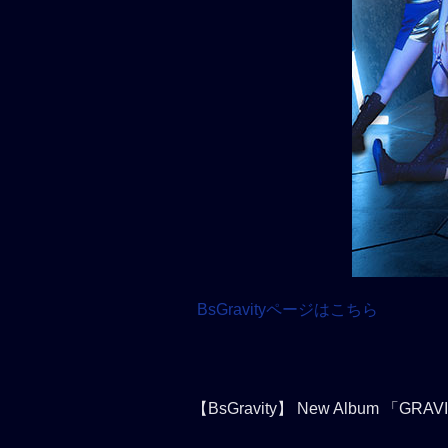
BsGravityページはこちら
【BsGravity】 New Album 