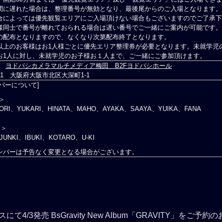
間に遅れた場合は、整理番号が無効となり、最後尾からのご入場となります。
合によっては優先観覧エリアにご入場頂けない場合もございますのでご了承下
様同士で番号が離れておられる場合は遅い番号でご一緒にご案内が可能です。
の配布となりますので、なくなり次第配布終了となります。
以上のお客様はお1人様ごとに優先エリア整理券が必要となります。未就学児
お1人に対し、未就学児のお子様お１人まで、ご一緒にご参加頂けます。
ヨドバシカメラマルチメディア梅田 B2Fヨドバシホール
0011 大阪府大阪市北区大深町1-1
バーについて]
s＞
YORI、YUKARI、HINATA、MAHO、AYAKA、SAAYA、YUIKA、FANA
s＞
JUNKI、IBUKI、KOTARO、U-KI
ンバーは予告なく変更となる場合がございます。
4/3発売 BsGravity New Album「GRAVITY」を