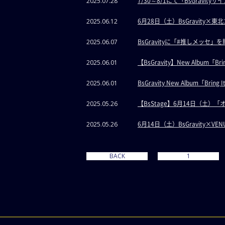
7/30～8/1にて「BsGravit
2025.07.28
6月28日（土）BsGravit
2025.06.12
BsGravityに「#推しメッセ」
2025.06.07
【BsGravity】New Album
2025.06.01
BsGravity New Album「Bri
2025.06.01
【BsStage】6月14日（土
2025.05.26
6月14日（土）BsGravity×
2025.05.26
BACK
1