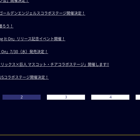
yサイン会」開催決定！
y×東北ゴールデンエンジェルスコラボステージ開催決定！
を贈ろう！
「Bring It On」リリース記念イベント開催！
ng It On」7/30（水）発売決定！
）「オリックス×巨人 マスコット・チアコラボステージ」開催します!!
VENUSコラボステージ開催決定！
2
3
4