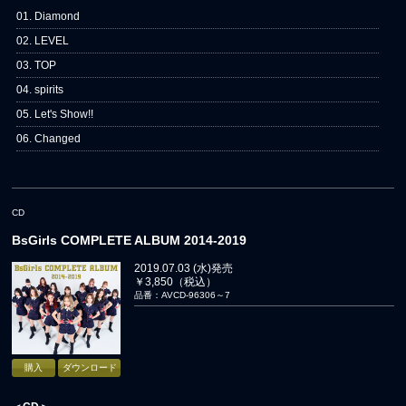
01. Diamond
02. LEVEL
03. TOP
04. spirits
05. Let's Show!!
06. Changed
CD
BsGirls COMPLETE ALBUM 2014-2019
2019.07.03 (水)発売
￥3,850（税込）
品番：AVCD-96306～7
購入
ダウンロード