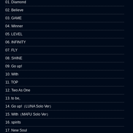
01. Diamond
02. Believe
03. GAME
04. Winner
05. LEVEL
06. INFINITY
07. FLY
08. SHINE
09. Go up!
10. With
11. TOP
12. Two As One
13. to be,
14. Go up!（LUNA Solo Ver）
15. With（MAFU Solo Ver）
16. spirits
17. New Soul