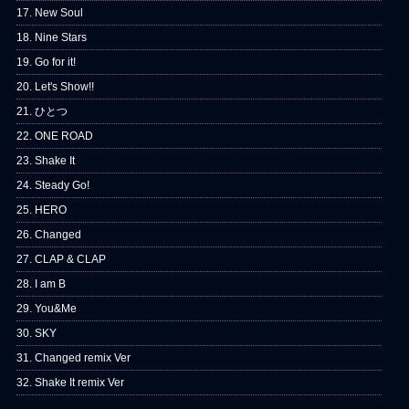
17. New Soul
18. Nine Stars
19. Go for it!
20. Let's Show!!
21. ひとつ
22. ONE ROAD
23. Shake It
24. Steady Go!
25. HERO
26. Changed
27. CLAP & CLAP
28. I am B
29. You&Me
30. SKY
31. Changed remix Ver
32. Shake It remix Ver