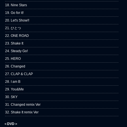
18. Nine Stars
19. Go for it!
20. Let's Show!!
21. ひとつ
22. ONE ROAD
23. Shake It
24. Steady Go!
25. HERO
26. Changed
27. CLAP & CLAP
28. I am B
29. You&Me
30. SKY
31. Changed remix Ver
32. Shake It remix Ver
＜DVD＞