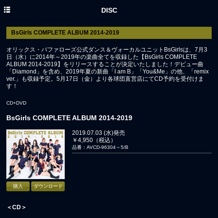
HOME
DISC
NEWS
BsGirls COMPLETE ALBUM 2014-2019
DISC
オリックス・バファローズ公式ダンス＆ヴォーカルユニットBsGirlsは、7月3
日（水）に2014年～2019年の楽曲全てを収録した【BsGirls COMPLETE
ALBUM 2014-2019】をリリースすることが決定いたしました！デビュー曲
PROFILE
「Diamond」を含め、2019年夏の新曲「I am B」「You&Me」の他、「remix
ver.」も収録予定。5月17日（金）より各球団直営店にてCD予約を受付けま
MOVIE
す！
YouTube
CD+DVD
BsGirls COMPLETE ALBUM 2014-2019
ORIX BUFFALOES
2019.07.03 (水)発売
￥4,950（税込）
品番：AVCD-96304～5/B
購入
ダウンロード
＜CD＞