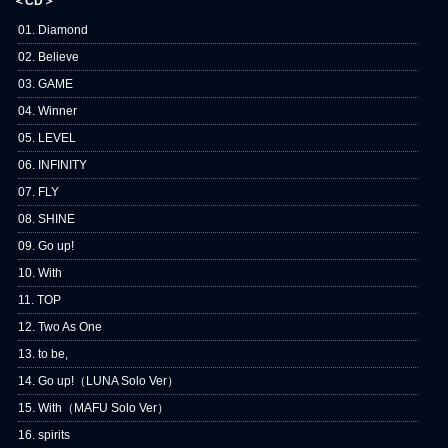
＜CD＞
01. Diamond
02. Believe
03. GAME
04. Winner
05. LEVEL
06. INFINITY
07. FLY
08. SHINE
09. Go up!
10. With
11. TOP
12. Two As One
13. to be,
14. Go up!（LUNA Solo Ver）
15. With（MAFU Solo Ver）
16. spirits