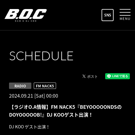
SNS
MENU
SCHEDULE
RADIO
FM NACK5
2024.09.21 [Sat] 00:00
【ラジオO.A情報】FM NACK5『BEYOOOOONDSの
DOYOOOOOB!』DJ KOOゲスト出演！
DJ KOO ゲスト出演！