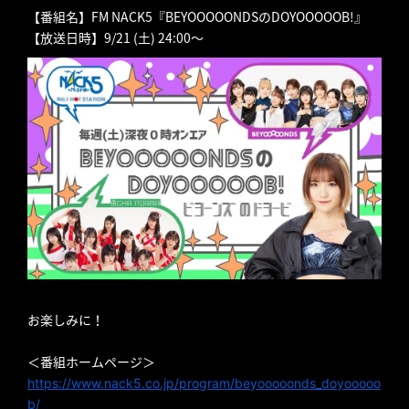
【番組名】FM NACK5『BEYOOOOONDSのDOYOOOOOB!』
【放送日時】9/21 (土) 24:00～
お楽しみに！
＜番組ホームページ＞
https://www.nack5.co.jp/
program/beyooooonds_doyooooo
b/