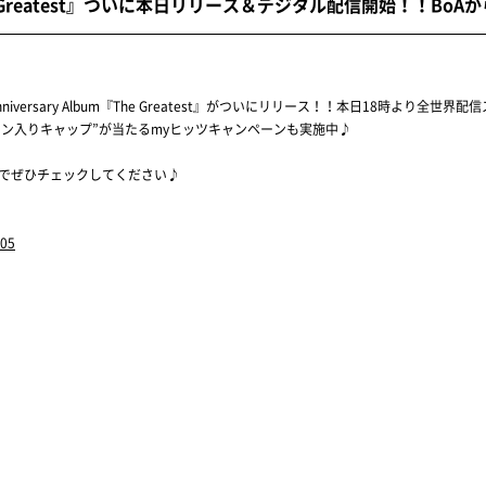
lbum『The Greatest』ついに本日リリース＆デジタル配信開始！
ersary Album『The Greatest』がついにリリース！！本日18時より全世界配
イン入りキャップ”が当たるmyヒッツキャンペーンも実施中♪
のでぜひチェックしてください♪
205