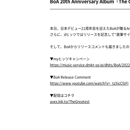
BoA 20th Anniversary A
本日、日本デビュー21周年目を迎えたBoAが贈るAnniv
さらに、dヒッツではリリースを記念して“直筆サ
そして、BoAからリリースコメントも届きました
▼myヒッツキャンペーン
https://music-service.dmkt-sp.jp/dhits/BoA/202
▼BoA Release Comment
https://www.youtube.com/watch?v=_tz5jcCfzFI
▼配信はコチラ
avex.lnk.to/TheGreatest