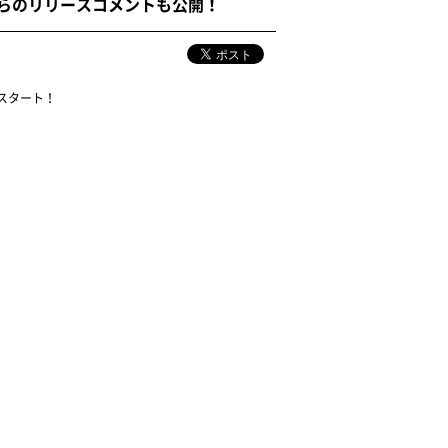
！BoAからのリリースコメントも公開！
信スタート！