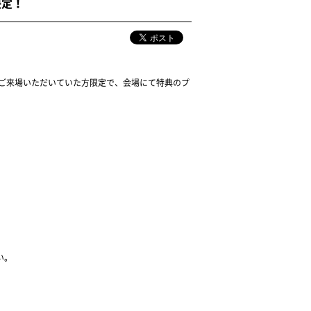
ト決定！
EDITION」の両方にご来場いただいていた方限定で、会場にて特典のプ
い。