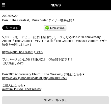
TOP
NEWS
NEWS
2022/05/20
BoA 「The Greatest」Music Videoティザー映像公開！
MEDIA
LIVE
5月30日(月)、デビュー記念日当日にリリースとなるBoA 20th Anniversary
Album 『The Greatest』のタイトル曲「The Greatest」のMusic Videoティザー
PROFILE
映像を公開しました！
https://youtu.be/PsUa6Q8YxlA
DISCOGRAPHY
フルバージョンは5月23日(月)18：00公開予定です！
MUSIC VIDEO
ぜひお楽しみに♪
GOODS
BoA 20th Anniversary Album 『The Greatest』詳細はこちら▼
https://avex.jp/boa/news/detail.php?id=1098353
STAFF TWITTER
ご購入はこちら▼
avex.lnk.to/BoA_TheGreatest
FANCLUB
NEWS一覧へ戻る