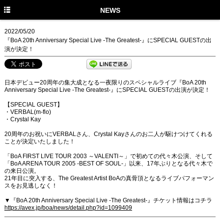
TOP
NEWS
NEWS
2022/05/20
『BoA 20th Anniversary Special Live -The Greatest-』にSPECIAL GUESTの出
MEDIA
演が決定！
LIVE
日本デビュー20周年の集大成となる一夜限りのスペシャルライブ『BoA 20th
PROFILE
Anniversary Special Live -The Greatest-』にSPECIAL GUESTの出演が決定！
DISCOGRAPHY
【SPECIAL GUEST】
・VERBAL(m-flo)
・Crystal Kay
MUSIC VIDEO
20周年のお祝いにVERBALさん、Crystal Kayさんのお二人が駆けつけてくれる
ことが決定いたしました！
GOODS
「BoA FIRST LIVE TOUR 2003 ～VALENTI～」で初めての代々木公演、そして
STAFF TWITTER
「BoA ARENA TOUR 2005 -BEST OF SOUL-」以来、17年ぶりとなる代々木で
の来日公演。
21年目に突入する、The Greatest Artist BoAの真骨頂となるライブパフォーマン
FANCLUB
スをお見逃しなく！
▼『BoA 20th Anniversary Special Live -The Greatest-』チケット情報はコチラ
https://avex.jp/boa/news/detail.php?id=1099409