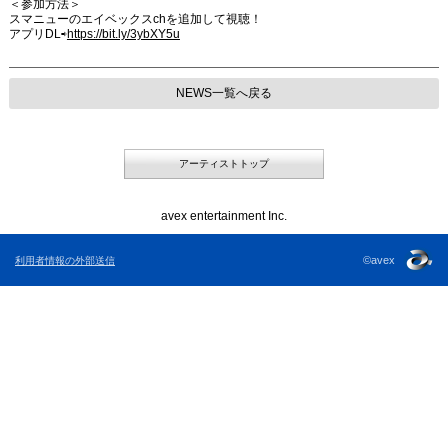
＜参加方法＞
スマニューのエイベックスchを追加して視聴！
アプリDL⇨
https://bit.ly/3ybXY5u
NEWS一覧へ戻る
アーティストトップ
avex entertainment Inc.
©avex
利用者情報の外部送信