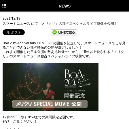
TOP
NEWS
NEWS
2021/12/19
スマートニュース にて「メリクリ」の独占スペシャルライブ映像を公開！
MEDIA
LIVE
BoA 20th Anniversary FILM LIVEの開催を記念して、スマートニュースでしか見
ることができない独占映像の公開が決定しました！
PROFILE
これまで開催した日本公演の数ある映像の中から、15年以上愛される「メリク
リ」のスマートニュース独占スペシャルライブ映像です。
DISCOGRAPHY
MUSIC VIDEO
GOODS
STAFF TWITTER
FANCLUB
12月22日（水）9:59までの期間限定公開です。
ぜひ、ご覧ください！