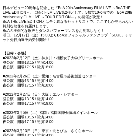
日本デビュー20周年を記念した『BoA 20th Anniversary FILM LIVE ～BoA THE
LIVE EDITION～』に続くFILM LIVE第2弾として、5都市10公演での『BoA 20th
Anniversary FILM LIVE ～TOUR EDITION～』の開催が決定！
BoA THE LIVE EDITIONとは全く異なるセットリストで、ここでしか見られない
特別な映像をお届けします。
BoAの圧倒的な歌声とダンスパフォーマンスをお見逃しなく！
明日、12月17日（金）15:00よりBoAオフィシャルファンクラブ「SOUL」チケ
ット先行抽選予約受付開始！
【日程・会場】
■2022年2月12日（土）神奈川：相模女子大学グリーンホール
昼公演 開場13:15 / 開演14:00
夜公演 開場17:15 / 開演18:00
■2022年2月26日（土）愛知：名古屋市芸術創造センター
昼公演 開場13:15 / 開演14:00
夜公演 開場17:15 / 開演18:00
■2022年2月27日（日）大阪：エル・シアター
昼公演 開場13:15 / 開演14:00
夜公演 開場17:15 / 開演18:00
■2022年3月5日（土）福岡：福岡国際会議場メインホール
昼公演 開場13:15 / 開演14:00
夜公演 開場17:15 / 開演18:00
■2022年3月13日（日）東京：北とぴあ さくらホール
昼公演 開場13:15 / 開演14:00