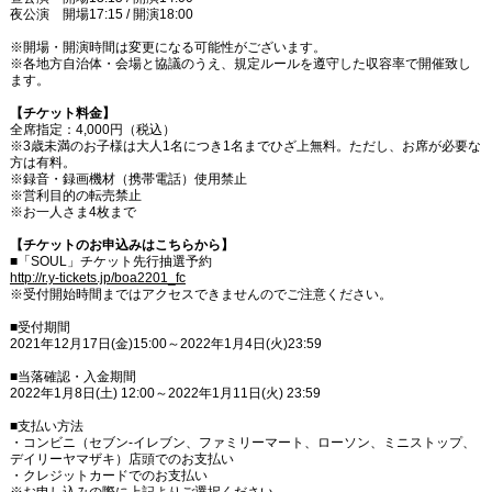
夜公演 開場17:15 / 開演18:00
※開場・開演時間は変更になる可能性がございます。
※各地方自治体・会場と協議のうえ、規定ルールを遵守した収容率で開催致し
ます。
【チケット料金】
全席指定：4,000円（税込）
※3歳未満のお子様は大人1名につき1名までひざ上無料。ただし、お席が必要な
方は有料。
※録音・録画機材（携帯電話）使用禁止
※営利目的の転売禁止
※お一人さま4枚まで
【チケットのお申込みはこちらから】
■「SOUL」チケット先行抽選予約
http://r.y-tickets.jp/boa2201_fc
※受付開始時間まではアクセスできませんのでご注意ください。
■受付期間
2021年12月17日(金)15:00～2022年1月4日(火)23:59
■当落確認・入金期間
2022年1月8日(土) 12:00～2022年1月11日(火) 23:59
■支払い方法
・コンビニ（セブン-イレブン、ファミリーマート、ローソン、ミニストップ、
デイリーヤマザキ）店頭でのお支払い
・クレジットカードでのお支払い