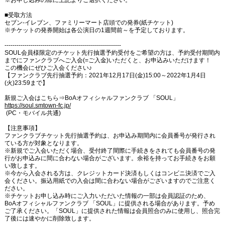
※お申し込みの際に上記よりご選択ください。
■受取方法
セブン-イレブン、ファミリーマート店頭での発券(紙チケット)
※チケットの発券開始は各公演日の1週間前～を予定しております。
----------------------------------------------------------
SOUL会員様限定のチケット先行抽選予約受付をご希望の方は、予約受付期間内
までにファンクラブへご入会(=ご入金)いただくと、お申込みいただけます！
この機会にぜひご入会ください♪
【ファンクラブ先行抽選予約：2021年12月17日(金)15:00～2022年1月4日
(火)23:59まで】
新規ご入会はこちら⇒BoAオフィシャルファンクラブ 「SOUL」
https://soul.smtown-fc.jp/
(PC・モバイル共通)
【注意事項】
ファンクラブチケット先行抽選予約は、お申込み期間内に会員番号が発行され
ている方が対象となります。
※新規でご入会いただく場合、受付終了間際に手続きをされても会員番号の発
行がお申込みに間に合わない場合がございます。余裕を持ってお手続きをお願
い致します。
※今から入会される方は、クレジットカード決済もしくはコンビニ決済でご入
会ください。振込用紙での入会は間に合わない場合がございますのでご注意く
ださい。
※チケットお申し込み時にご入力いただいた情報の一部は会員認証のため、
BoAオフィシャルファンクラブ 「SOUL」に提供される場合があります。予め
ご了承ください。「SOUL」に提供された情報は会員照合のみに使用し、照合完
了後には速やかに削除致します。