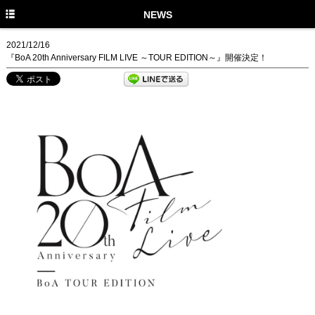
TOP
NEWS
NEWS
2021/12/16
『BoA 20th Anniversary FILM LIVE ～TOUR EDITION～』開催決定！
MEDIA
LIVE
PROFILE
DISCOGRAPHY
MUSIC VIDEO
GOODS
STAFF TWITTER
FANCLUB