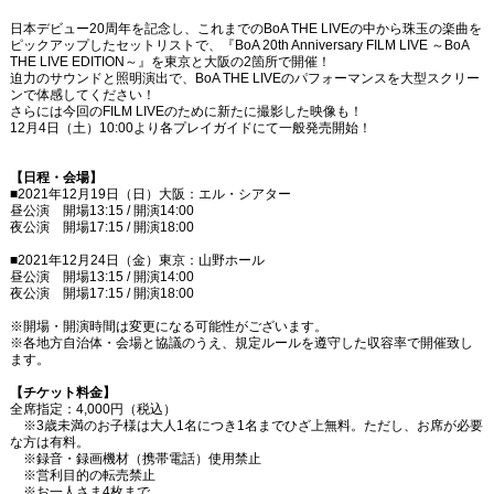
日本デビュー20周年を記念し、これまでのBoA THE LIVEの中から珠玉の楽曲を
ピックアップしたセットリストで、『BoA 20th Anniversary FILM LIVE ～BoA
THE LIVE EDITION～』を東京と大阪の2箇所で開催！
迫力のサウンドと照明演出で、BoA THE LIVEのパフォーマンスを大型スクリー
ンで体感してください！
さらには今回のFILM LIVEのために新たに撮影した映像も！
12月4日（土）10:00より各プレイガイドにて一般発売開始！
【日程・会場】
■2021年12月19日（日）大阪：エル・シアター
昼公演 開場13:15 / 開演14:00
夜公演 開場17:15 / 開演18:00
■2021年12月24日（金）東京：山野ホール
昼公演 開場13:15 / 開演14:00
夜公演 開場17:15 / 開演18:00
※開場・開演時間は変更になる可能性がございます。
※各地方自治体・会場と協議のうえ、規定ルールを遵守した収容率で開催致し
ます。
【チケット料金】
全席指定：4,000円（税込）
※3歳未満のお子様は大人1名につき1名までひざ上無料。ただし、お席が必要
な方は有料。
※録音・録画機材（携帯電話）使用禁止
※営利目的の転売禁止
※お一人さま4枚まで