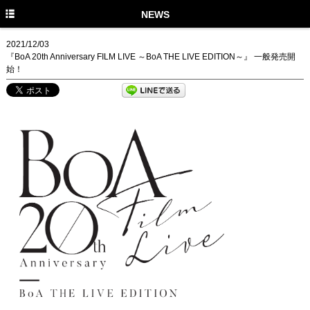
TOP
NEWS
NEWS
2021/12/03
『BoA 20th Anniversary FILM LIVE ～BoA THE LIVE EDITION～』 一般発売開
MEDIA
始！
LIVE
PROFILE
DISCOGRAPHY
MUSIC VIDEO
GOODS
STAFF TWITTER
FANCLUB