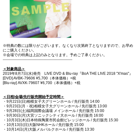
※特典の数には限りがございます。なくなり次第終了となりますので、お早め
にご購入ください。
※会場での特典は上記のみとなります。予めご了承ください。
--------------------------------------------------------
＜対象商品＞
2019年8月7日(水)発売 LIVE DVD & Blu-ray『BoA THE LIVE 2018 "X'mas"』
[DVD] AVBK-79606 ¥5,700（本体価格）+税
[Blu-ray] AVXK-79607 ¥6,700（本体価格）+税
＜日程/会場/先行販売開始予定時間＞
・9月22日(日)相模女子大グリーンホール / 先行販売 14:00
・9月23日(月・祝)相模女子大グリーンホール / 先行販売 13:00
・9月28日(土)福岡国際会議場 メインホール / 先行販売 15:00
・9月30日(月)大宮ソニックシティ大ホール / 先行販売 16:00
・10月3日(木)日本特殊陶業市民会館ビレッジホール / 先行販売 15:30
・10月13日(日)大阪NHKホール / 先行販売 15:00
・10月14日(月)大阪メルパルクホール / 先行販売 13:30