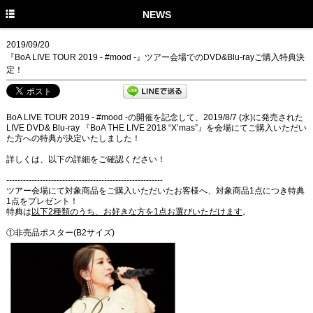
TOP
NEWS
NEWS
2019/09/20
『BoA LIVE TOUR 2019 - #mood -』ツアー会場でのDVD&Blu-rayご購入特典決
MEDIA
定！
LIVE
BoA LIVE TOUR 2019 - #mood -の開催を記念して、2019/8/7 (水)に発売された
PROFILE
LIVE DVD& Blu-ray 『BoA THE LIVE 2018 “X’mas”』を会場にてご購入いただい
た方への特典が決定いたしました！
DISCOGRAPHY
詳しくは、以下の詳細をご確認ください！
MUSIC VIDEO
--------------------------------------------------------
ツアー会場にて対象商品をご購入いただいたお客様へ、対象商品1点につき特典
1点をプレゼント！
GOODS
特典は
以下2種類のうち、お好きな方を1点お選びいただけます
。
STAFF TWITTER
①非売品ポスター(B2サイズ)
FANCLUB