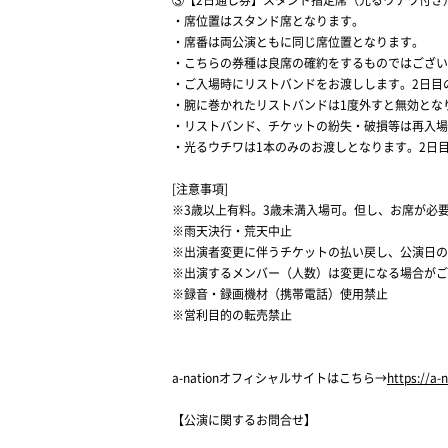
③【2日通し券】スタンド指定席（光るウチワ付き） 
・席位置はスタンド席となります。
・席番は両公演ともに同じ席位置となります。
・こちらの券種は良席の確約をするものではござい
・ご入場時にリストバンドをお渡しします。2日目
・腕に巻かれたリストバンドは1度外すと無効とな
・リストバンド、チケットの紛失・破損等は再入場
・光るウチワは1本のみのお渡しとなります。2日
[注意事項]
※3歳以上有料。3歳未満入場可。但し、お席が必
※雨天決行・荒天中止
※出演者変更に伴うチケットの払い戻し、公演日の
※出演するメンバー（人数）は変更になる場合がご
※録音・録画機材（携帯電話）使用禁止
※営利目的の転売禁止
a-nationオフィシャルサイトはこちら→
https://a-
【公演に関するお問合せ】