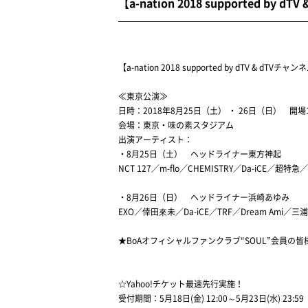
【a-nation 2018 supported 
【a-nation 2018 supported by dTV &
≪東京公演≫
日時：2018年8月25日（土） ・ 26日（日） 開場
会場：東京・味の素スタジアム
出演アーティスト：
・8月25日（土） ヘッドライナー東方神起
NCT 127／m-flo／CHEMISTRY／Da-iCE／超特急／
・8月26日（日） ヘッドライナー浜崎あゆみ
EXO／倖田來未／Da-iCE／TRF／Dream Ami／三
★BoAオフィシャルファンクラブ“SOUL”会員
☆Yahoo!チケット最速先行実施！
受付期間：5月18日(金) 12:00～5月23日(水) 23:59