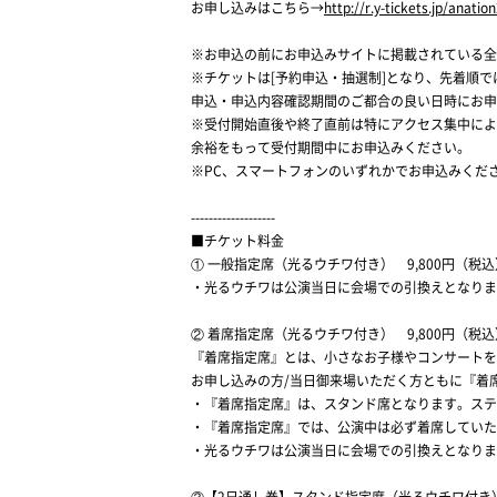
お申し込みはこちら→
http://r.y-tickets.jp/anatio
※お申込の前にお申込みサイトに掲載されている全
※チケットは[予約申込・抽選制]となり、先着順で
申込・申込内容確認期間のご都合の良い日時にお申
※受付開始直後や終了直前は特にアクセス集中によ
余裕をもって受付期間中にお申込みください。
※PC、スマートフォンのいずれかでお申込みくだ
-------------------
■チケット料金
① 一般指定席（光るウチワ付き） 9,800円（税込
・光るウチワは公演当日に会場での引換えとなりま
② 着席指定席（光るウチワ付き） 9,800円（税込
『着席指定席』とは、小さなお子様やコンサートを
お申し込みの方/当日御来場いただく方ともに『着
・『着席指定席』は、スタンド席となります。ステ
・『着席指定席』では、公演中は必ず着席していた
・光るウチワは公演当日に会場での引換えとなりま