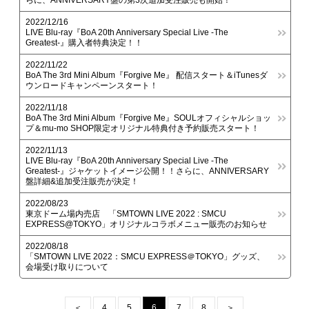
らに、ANNIVERSARY盤の第3次追加受注販売も開始！
2022/12/16
LIVE Blu-ray『BoA 20th Anniversary Special Live -The
Greatest-』購入者特典決定！！
2022/11/22
BoA The 3rd Mini Album『Forgive Me』 配信スタート＆iTunesダ
ウンロードキャンペーンスタート！
2022/11/18
BoA The 3rd Mini Album『Forgive Me』SOULオフィシャルショッ
プ＆mu-mo SHOP限定オリジナル特典付き予約販売スタート！
2022/11/13
LIVE Blu-ray『BoA 20th Anniversary Special Live -The
Greatest-』ジャケットイメージ公開！！さらに、ANNIVERSARY
盤詳細&追加受注販売が決定！
2022/08/23
東京ドーム場内売店 「SMTOWN LIVE 2022 : SMCU
EXPRESS@TOKYO」オリジナルコラボメニュー販売のお知らせ
2022/08/18
「SMTOWN LIVE 2022：SMCU EXPRESS＠TOKYO」グッズ、
会場受け取りについて
＜
4
5
6
7
8
＞