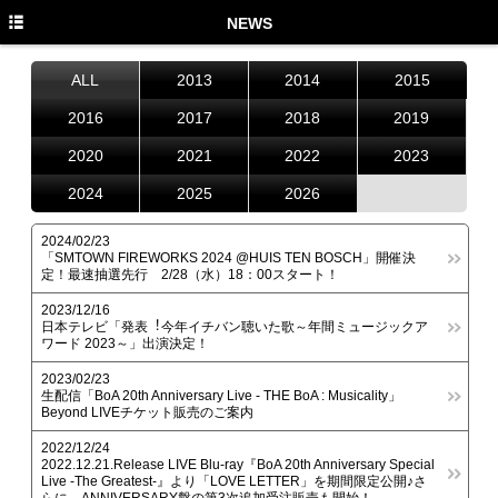
TOP
NEWS
NEWS
ALL
2013
2014
2015
MEDIA
2016
2017
2018
2019
LIVE
2020
2021
2022
2023
2024
2025
2026
PROFILE
DISCOGRAPHY
2024/02/23
「SMTOWN FIREWORKS 2024 @HUIS TEN BOSCH」開催決
定！最速抽選先行 2/28（水）18：00スタート！
MUSIC VIDEO
2023/12/16
GOODS
日本テレビ「発表︕今年イチバン聴いた歌～年間ミュージックア
ワード 2023～」出演決定！
STAFF TWITTER
2023/02/23
生配信「BoA 20th Anniversary Live - THE BoA : Musicality」
FANCLUB
Beyond LIVEチケット販売のご案内
2022/12/24
2022.12.21.Release LIVE Blu-ray『BoA 20th Anniversary Special
Live -The Greatest-』より「LOVE LETTER」を期間限定公開♪さ