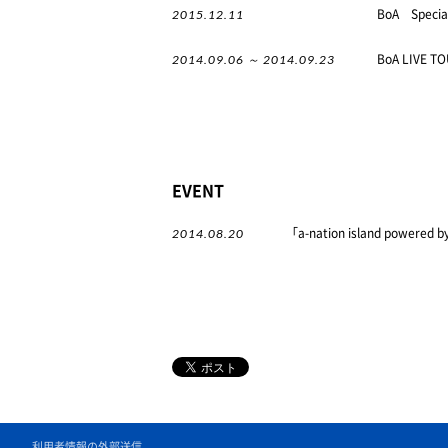
2015.12.11
BoA Special
2014.09.06 ～ 2014.09.23
BoA LIVE T
EVENT
2014.08.20
「a-nation island powered
利用者情報の外部送信