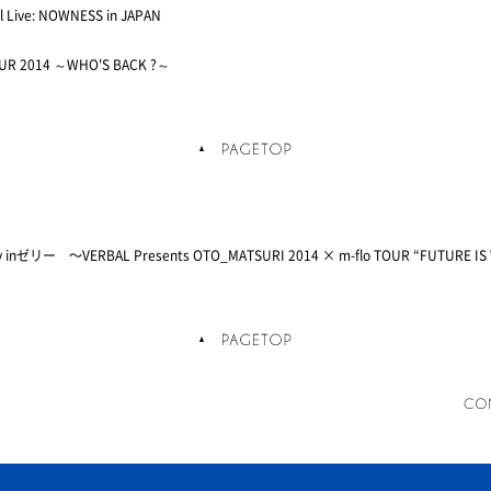
 Live: NOWNESS in JAPAN
OUR 2014 ～WHO'S BACK ?～
 by inゼリー 〜VERBAL Presents OTO_MATSURI 2014 × m-flo TOUR “FUTURE IS