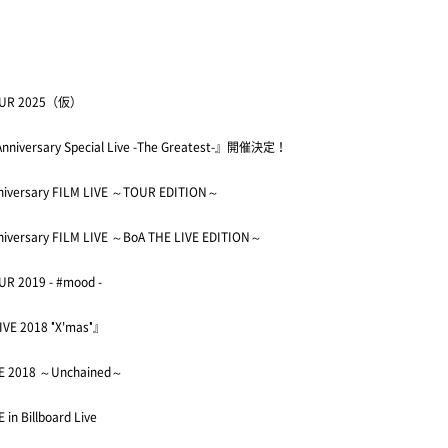
TOUR 2025（仮）
Anniversary Special Live -The Greatest-』開催決定！
niversary FILM LIVE ～TOUR EDITION～
niversary FILM LIVE ～BoA THE LIVE EDITION～
UR 2019 - #mood -
IVE 2018 "X'mas"』
VE 2018 ～Unchained～
 in Billboard Live