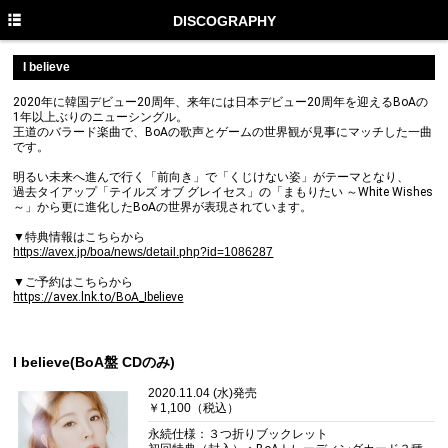
TOP
DISCOGRAPHY
NEWS
I believe
MEDIA
2020年に韓国デビュー20周年、来年には日本デビュー20周年を迎えるBoAの
1年以上ぶりのニューシングル。
王道のバラード楽曲で、BoAの歌声とゲームの世界観が見事にマッチした一曲
LIVE
です。
PROFILE
明るい未来へ進んで行く「前向き」で「くじけない姿」がテーマとなり、
過去タイアップ「テイルズ オブ グレイセス」の「まもりたい ～White Wishes
～」から更に進化したBoAの世界が表現されています。
DISCOGRAPHY
▼特典情報はこちらから
MUSIC VIDEO
https://avex.jp/boa/news/detail.php?id=1086287
▼ご予約はこちらから
GOODS
https://avex.lnk.to/BoA_Ibelieve
STAFF TWITTER
I believe(BoA盤 CDのみ)
FANCLUB
2020.11.04 (水)発売
￥1,100（税込）
永続仕様：３つ折りブックレット