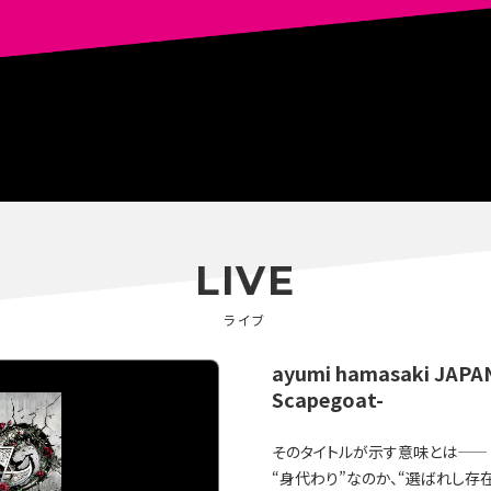
LIVE
ライブ
ayumi hamasaki JAPA
Scapegoat-
そのタイトルが示す意味とは——
“身代わり”なのか、“選ばれし存