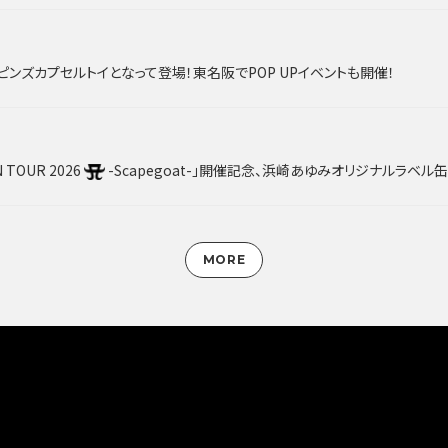
がピンズカプセルトイとなって登場！東名阪でPOP UPイベントも開催！
N TOUR 2026
-Scapegoat-」開催記念、浜崎あゆみオリジナルラベル缶ayu缶第２弾 
MORE