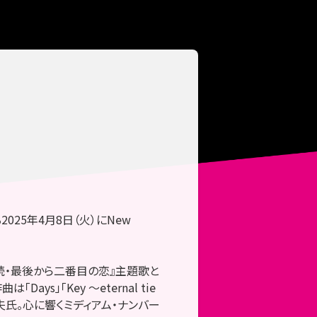
025年4月8日（火）にNew
！
・続・最後から二番目の恋』主題歌と
ays」「Key ～eternal tie
夫氏。心に響くミディアム・ナンバー